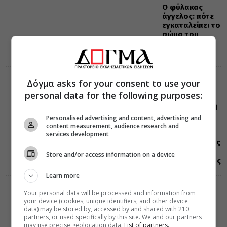
Ο φύλακας
άγγελος: πότε
εγκαταλείπει το
σώμα του
ανθρώπου
Δόγμα asks for your consent to use your
ΕΟΡΤΟΛΟΓΙΟ
06 Αυγούστου 2026
personal data for the following purposes:
9:35
Μεταμόρφωση
του Σωτήρος:
Personalised advertising and content, advertising and
Ποιο είναι το
content measurement, audience research and
νόημα της
services development
μεγάλης εορτής
της
Store and/or access information on a device
Χριστιανοσύνης
Learn more
ΔΙΑΛΟΓΟΣ
Your personal data will be processed and information from
06 Αυγούστου 2026
your device (cookies, unique identifiers, and other device
9:12
data) may be stored by, accessed by and shared with 210
Ορθόδοξοι,
partners, or used specifically by this site. We and our partners
όμως και
may use precise geolocation data.
List of partners.