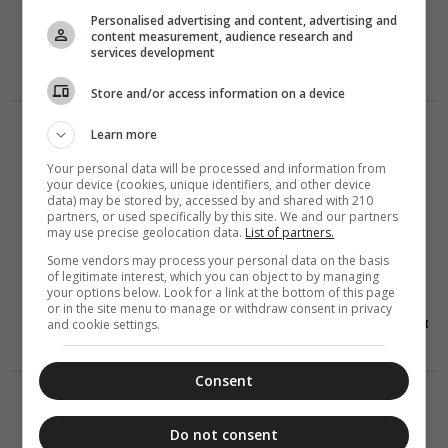
Personalised advertising and content, advertising and
content measurement, audience research and
services development
Store and/or access information on a device
ΔΙΑΦΟΡΑ
ΕΛΛΑΔΑ
Learn more
07 Αυγούστου 2026
15:45
Your personal data will be processed and information from
Οι εθελοντές
your device (cookies, unique identifiers, and other device
του Ελληνικού
data) may be stored by, accessed by and shared with 210
Ερυθρού
partners, or used specifically by this site. We and our partners
may use precise geolocation data.
List of partners.
Σταυρού
διέσωσαν
Some vendors may process your personal data on the basis
δεκάδες
of legitimate interest, which you can object to by managing
οικόσιτα και
your options below. Look for a link at the bottom of this page
άγρια ζώα στα
or in the site menu to manage or withdraw consent in privacy
πύρινα μέτωπα
and cookie settings.
της Δ. Αττικής
Consent
ΔΙΑΛΟΓΟΣ
ΔΙΑΦΟΡΑ
07 Αυγούστου 2026
15:02
Do not consent