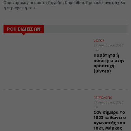
Οικονομολόγου από τα Πηγάδια Καρπάθου. Προκαλεί ανατριχίλα
η περιγραφή του...
ΡΟΗ ΕΙΔΗΣΕΩΝ
VIDEOS
09 Αυγούστου 2026
0:42
Ποσότητα ή
ποιότητα στην
προσευχή;
(Βίντεο)
ΕΟΡΤΟΛΟΓΙΟ
09 Αυγούστου 2026
0:41
Σαν σήμερα το
1823 πεθαίνει ο
αγωνιστής του
1821, Μάρκος