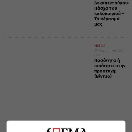
Δεκαπενταύγουσ
Πάσχα του
καλοκαιριού –
Το πέρασμά
μας
VIDEOS
09 Αυγούστου 2026
0:42
Ποσότητα ή
ποιότητα στην
προσευχή;
(Βίντεο)