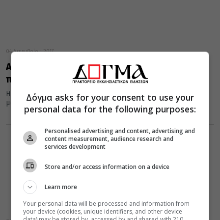
04 Δεκεμβρίου 2017
Από πότε η Αγία Βαρβάρα θεωρείται
προστάτιδα του Πυροβολικού και γιατί
H Αγία Βαρβάρα, που τιμάται στις 4 Δεκεμβρίου, σύμφωνα με
Δόγμα asks for your consent to use your
μελετητή του βίου της, είναι «μία των δημοφιλεστέρων Aγίων...
personal data for the following purposes:
Personalised advertising and content, advertising and
content measurement, audience research and
services development
Store and/or access information on a device
Learn more
Your personal data will be processed and information from
your device (cookies, unique identifiers, and other device
data) may be stored by, accessed by and shared with 210