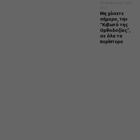
06 Αυγούστου 2026
10:27
Μη χάσετε
σήμερα, την
“Κιβωτό της
Ορθοδοξίας”,
σε όλα τα
περίπτερα