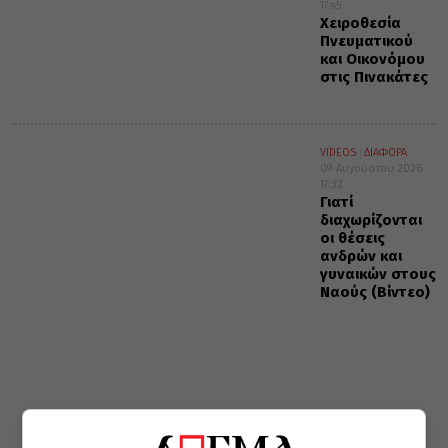
17:45
Χειροθεσία
Πνευματικού
και Οικονόμου
στις Πινακάτες
VIDEOS
ΔΙΑΦΟΡΑ
09 Αυγούστου 2026
17:32
Γιατί
διαχωρίζονται
οι θέσεις
ανδρών και
γυναικών στους
Ναούς (Βίντεο)