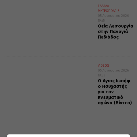
ΕΛΛΑΔΑ
ΜΗΤΡΟΠΟΛΕΙΣ
05 Αυγούστου 2026
19:45
Θεία Λειτουργία
στην Παναγιά
Πεδιάδος
VIDEOS
05 Αυγούστου 2026
19:33
Ο Άγιος Ιωσήφ
ο Ησυχαστής
για τον
πνευματικό
αγώνα (Βίντεο)