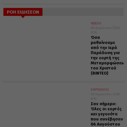
ΡΟΗ ΕΙΔΗΣΕΩΝ
VIDEOS
06 Αυγούστου 2026
0:36
Όσα
μαθαίνουμε
από την Ιερά
Παράδοση για
την εορτή της
Μεταμορφώσεως
του Χριστού
(ΒΙΝΤΕΟ)
ΕΟΡΤΟΛΟΓΙΟ
06 Αυγούστου 2026
0:35
Σαν σήμερα:
Όλες οι εορτές
και γεγονότα
που συνέβησαν
06 Αυγούστου