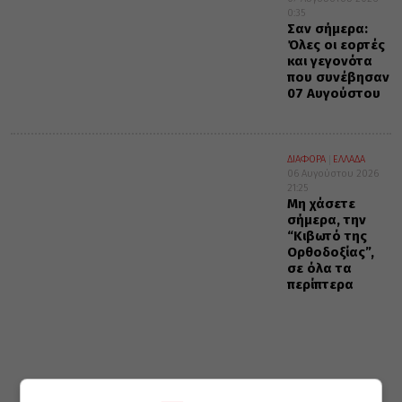
0:35
Σαν σήμερα:
Όλες οι εορτές
και γεγονότα
που συνέβησαν
07 Αυγούστου
ΔΙΑΦΟΡΑ
ΕΛΛΑΔΑ
06 Αυγούστου 2026
21:25
Μη χάσετε
σήμερα, την
“Κιβωτό της
Ορθοδοξίας”,
σε όλα τα
περίπτερα