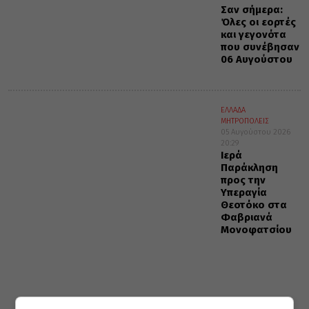
Σαν σήμερα:
Όλες οι εορτές
και γεγονότα
που συνέβησαν
06 Αυγούστου
ΕΛΛΑΔΑ
ΜΗΤΡΟΠΟΛΕΙΣ
05 Αυγούστου 2026
20:29
Ιερά
Παράκληση
προς την
Υπεραγία
Θεοτόκο στα
Φαβριανά
Μονοφατσίου