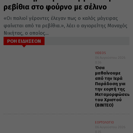
ρεβίθια στο φούρνο με σέλινο
«Οι παλιοί γέροντες έλεγαν πως ο καλός μάγειρας
φαίνεται από τα ρεβίθια.», λέει ο αγιορείτης Μοναχός
Νικήτας, ο οποίος...
ΡΟΗ ΕΙΔΗΣΕΩΝ
VIDEOS
06 Αυγούστου 2026
0:36
Όσα
μαθαίνουμε
από την Ιερά
Παράδοση για
την εορτή της
Μεταμορφώσεως
του Χριστού
(ΒΙΝΤΕΟ)
ΕΟΡΤΟΛΟΓΙΟ
06 Αυγούστου 2026
0:35