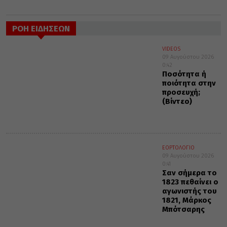
ΡΟΗ ΕΙΔΗΣΕΩΝ
VIDEOS
09 Αυγούστου 2026
0:42
Ποσότητα ή
ποιότητα στην
προσευχή;
(Βίντεο)
ΕΟΡΤΟΛΟΓΙΟ
09 Αυγούστου 2026
0:41
Σαν σήμερα το
1823 πεθαίνει ο
αγωνιστής του
1821, Μάρκος
Μπότσαρης