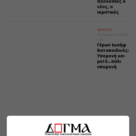
Θεοδόσιος ο
νέος, ο
ιαματικός
ΔΙΑΛΟΓΟΣ
07 Αυγούστου 2026
7:36
Γέρων Ιωσήφ
Βατοπαιδινός:
Υπομονή και
μετά…πάλι
υπομονή