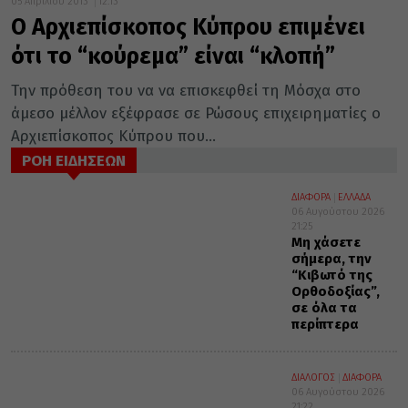
05 Απριλίου 2013
12:13
Ο Αρχιεπίσκοπος Κύπρου επιμένει
ότι το “κούρεμα” είναι “κλοπή”
Την πρόθεση του να να επισκεφθεί τη Μόσχα στο
άμεσο μέλλον εξέφρασε σε Ρώσους επιχειρηματίες ο
Αρχιεπίσκοπος Κύπρου που...
ΡΟΗ ΕΙΔΗΣΕΩΝ
ΔΙΑΦΟΡΑ
ΕΛΛΑΔΑ
06 Αυγούστου 2026
21:25
Μη χάσετε
σήμερα, την
“Κιβωτό της
Ορθοδοξίας”,
σε όλα τα
περίπτερα
ΔΙΑΛΟΓΟΣ
ΔΙΑΦΟΡΑ
06 Αυγούστου 2026
21:22