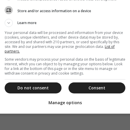
 Ρουσόπουλου μετά την
δι
Store and/or access information on a device
ν πρωθυπουργός Κώστας Καραμανλής και ο
Learn more
ος, στον απόηχο της αθωωτικής...
Your personal data will be processed and information from your device
(cookies, unique identifiers, and other device data) may be stored by,
accessed by and shared with 210 partners, or used specifically by this
site. We and our partners may use precise geolocation data.
List of
partners.
Some vendors may process your personal data on the basis of legitimate
interest, which you can object to by managing your options below. Look
for a link at the bottom of this page or in the site menu to manage or
withdraw consent in privacy and cookie settings.
Do not consent
Consent
Manage options