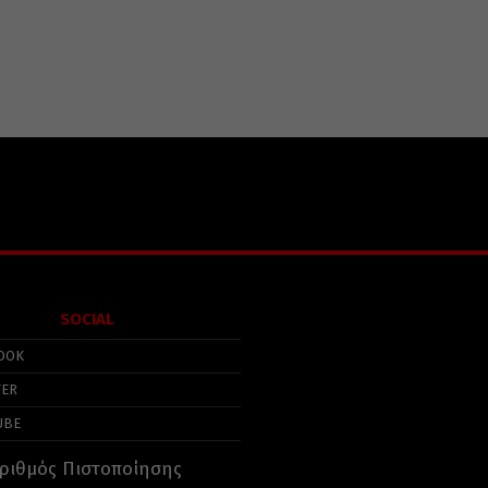
SOCIAL
OOK
TER
UBE
ριθμός Πιστοποίησης