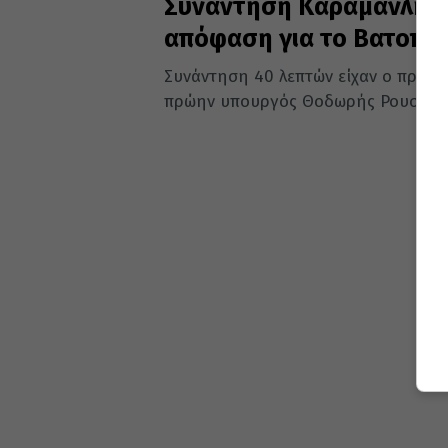
Συνάντηση Καραμανλή –
απόφαση για το Βατοπαί
Συνάντηση 40 λεπτών είχαν ο πρώη
πρώην υπουργός Θοδωρής Ρουσόπουλ