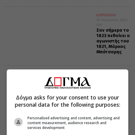
ΕΟΡΤΟΛΟΓΙΟ
09 Αυγούστου 2026
0:41
Σαν σήμερα το
1823 πεθαίνει ο
αγωνιστής του
1821, Μάρκος
Μπότσαρης
ΔΙΑΛΟΓΟΣ
ΔΙΑΦΟΡΑ
08 Αυγούστου 2026
21:12
Λογισμοί και η
εν Χριστώ
Δόγμα asks for your consent to use your
ειρήνη
personal data for the following purposes:
Personalised advertising and content, advertising and
content measurement, audience research and
services development