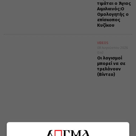
τιμάται ο Άγιος
Αιμιλιανός:Ο
Ομολογητής ο
επίσκοπος
Κυζίκου
VIDEOS
08 Αυγούστου 2026
0:40
Οι λογισμοί
μπορεί να σε
τρελάνουν
(Βίντεο)