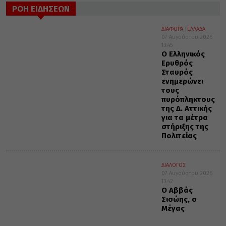
ΡΟΗ ΕΙΔΗΣΕΩΝ
ΔΙΑΦΟΡΑ
ΕΛΛΑΔΑ
07 Αυγούστου 2026
13:45
Ο Ελληνικός
Ερυθρός
Σταυρός
ενημερώνει
τους
πυρόπληκτους
της Δ. Αττικής
για τα μέτρα
στήριξης της
Πολιτείας
ΔΙΑΛΟΓΟΣ
07 Αυγούστου 2026
13:42
Ο Αββάς
Σισώης, ο
Μέγας