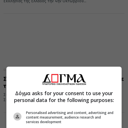
Εκκλησίας της Ελλάδος την 4ην Οκτωβρίου...
04 Οκτωβρίου 2018
Σταθερή η Ιεραρχία στις θέσεις αναφορικά με
τις σχέσεις Εκκλησίας – Κράτους
Δόγμα asks for your consent to use your
Συνήλθε σήμερα Πέμπτη, 4 Οκτωβρίου 2018, στην τρίτη Τακτική
personal data for the following purposes:
Συνεδρία της η Ιερά Σύνοδος της Ιεραρχίας της Εκκλησίας της...
Personalised advertising and content, advertising and
content measurement, audience research and
services development