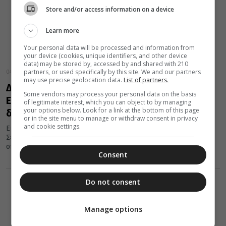
Store and/or access information on a device
Learn more
Your personal data will be processed and information from
your device (cookies, unique identifiers, and other device
data) may be stored by, accessed by and shared with 210
partners, or used specifically by this site. We and our partners
04 Οκτωβρίου 2017
may use precise geolocation data.
List of partners.
Διδυμοτείχου Δαμασκηνός για σχέσεις
Some vendors may process your personal data on the basis
Εκκλησίας – Κράτους: Δεν πρέπει να
of legitimate interest, which you can object to by managing
your options below. Look for a link at the bottom of this page
δεχθούμε καμια υποβάθμιση
or in the site menu to manage or withdraw consent in privacy
and cookie settings.
Εισηγητής στη σημερινή συνεδρίαση της Ιεραρχίας ήταν ο
Σεβασμιώτατος Μητροπολίτης Διδυμοτείχου Δαμασκηνός, ο
οποίος και ανέλυσε το θέμα: «Μύθοι και...
Consent
Do not consent
Manage options