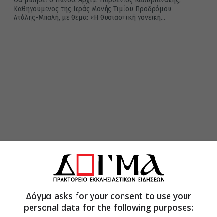
Θα μιλήσει ο Πανοσ. Αρχιμ. Παρθένιος Καλυβιανάκης,
Καθηγούμενος της Ιεράς Μονής Τιμίου Προδρόμου
Ατάλης-Μπαλή, με θέμα: «Η θυσιαστική γονεϊκή...
Δόγμα asks for your consent to use your
personal data for the following purposes: