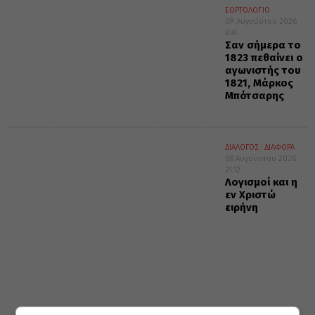
ΕΟΡΤΟΛΟΓΙΟ
09 Αυγούστου 2026
0:41
Σαν σήμερα το
1823 πεθαίνει ο
αγωνιστής του
1821, Μάρκος
Μπότσαρης
ΔΙΑΛΟΓΟΣ
ΔΙΑΦΟΡΑ
08 Αυγούστου 2026
21:12
Λογισμοί και η
εν Χριστώ
ειρήνη