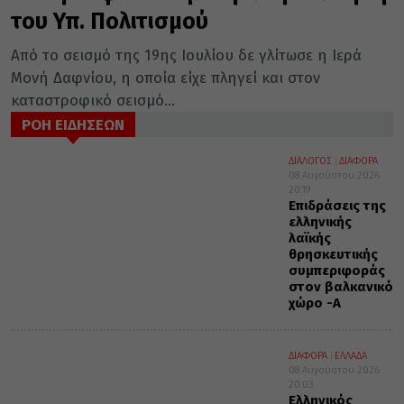
του Υπ. Πολιτισμού
Από το σεισμό της 19ης Ιουλίου δε γλίτωσε η Ιερά
Μονή Δαφνίου, η οποία είχε πληγεί και στον
καταστροφικό σεισμό...
ΡΟΗ ΕΙΔΗΣΕΩΝ
ΔΙΑΛΟΓΟΣ
ΔΙΑΦΟΡΑ
08 Αυγούστου 2026
20:19
Επιδράσεις της
ελληνικής
λαϊκής
θρησκευτικής
συμπεριφοράς
στον βαλκανικό
χώρο -Α΄
ΔΙΑΦΟΡΑ
ΕΛΛΑΔΑ
08 Αυγούστου 2026
20:03
Ελληνικός