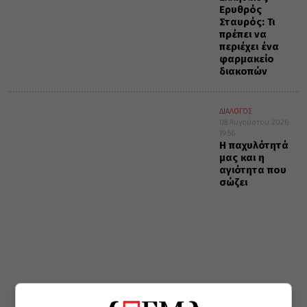
Ερυθρός
Σταυρός: Τι
πρέπει να
περιέχει ένα
φαρμακείο
διακοπών
ΔΙΑΛΟΓΟΣ
08 Αυγούστου 2026
19:56
Η παχυλότητά
μας και η
αγιότητα που
σώζει