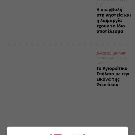
15:21
Η υπερβολή
στη νηστεία και
η λαιμαργία
έχουν το ίδιο
αποτέλεσμα
ΔΙΑΛΟΓΟΣ
ΔΙΑΦΟΡΑ
09 Αυγούστου 2026
14:42
Το Αγιορείτικο
Σπήλαιο με την
Εικόνα της
Θεοτόκου