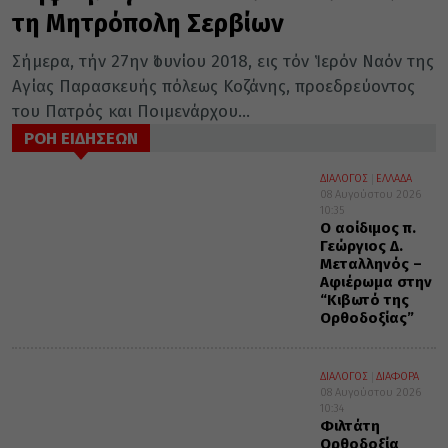
τη Μητρόπολη Σερβίων
Σήμερα, τήν 27ην Ἰουνίου 2018, εις τόν Ἱερόν Ναόν της
Αγίας Παρασκευής πόλεως Κοζάνης, προεδρεύοντος
του Πατρός και Ποιμενάρχου...
ΡΟΗ ΕΙΔΗΣΕΩΝ
ΔΙΑΛΟΓΟΣ
ΕΛΛΑΔΑ
08 Αυγούστου 2026
10:35
Ο αοίδιμος π.
Γεώργιος Δ.
Μεταλληνός –
Αφιέρωμα στην
“Κιβωτό της
Ορθοδοξίας”
ΔΙΑΛΟΓΟΣ
ΔΙΑΦΟΡΑ
08 Αυγούστου 2026
10:34
Φιλτάτη
Ορθοδοξία