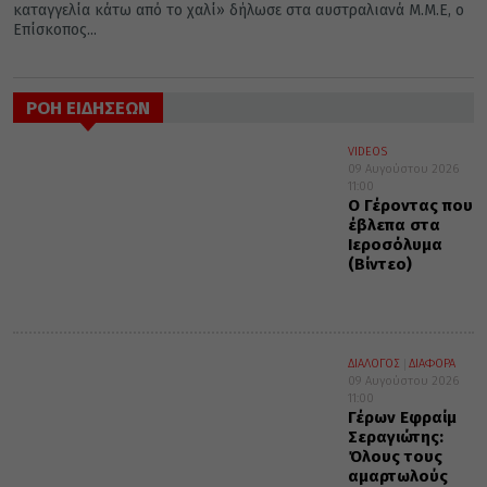
καταγγελία κάτω από το χαλί» δήλωσε στα αυστραλιανά Μ.Μ.Ε, ο
Επίσκοπος...
ΡΟΗ ΕΙΔΗΣΕΩΝ
VIDEOS
09 Αυγούστου 2026
11:00
Ο Γέροντας που
έβλεπα στα
Ιεροσόλυμα
(Βίντεο)
ΔΙΑΛΟΓΟΣ
ΔΙΑΦΟΡΑ
09 Αυγούστου 2026
11:00
Γέρων Εφραίμ
Σεραγιώτης:
Όλους τους
αμαρτωλούς