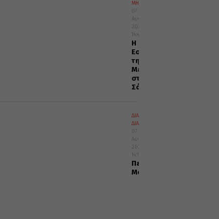
ΜΗΤΡΟΠΟΛΕΙΣ
07
Αυγούστου
2026
14:46
Η
Εορτή
της
Μεταμορφώσεως
στη
Σάμο
ΔΙΑΛΟΓΟΣ
ΔΙΑΦΟΡΑ
07
Αυγούστου
2026
14:10
Περί
Μοναχισμού