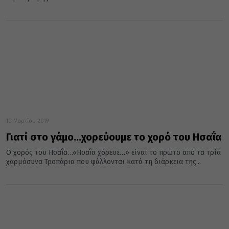
10 Μαρτίου 2019
Γιατί στο γάμο…χορεύουμε το χορό του Ησαΐα
Ο χορός του Ησαΐα…«Ησαΐα χόρευε…» είναι το πρώτο από τα τρία
χαρμόσυνα Τροπάρια που ψάλλονται κατά τη διάρκεια της...