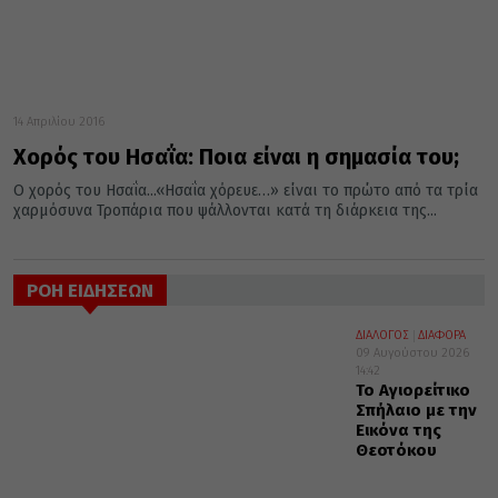
14 Απριλίου 2016
Χορός του Ησαΐα: Ποια είναι η σημασία του;
Ο χορός του Ησαΐα...«Ησαΐα χόρευε…» είναι το πρώτο από τα τρία
χαρμόσυνα Τροπάρια που ψάλλονται κατά τη διάρκεια της...
ΡΟΗ ΕΙΔΗΣΕΩΝ
ΔΙΑΛΟΓΟΣ
ΔΙΑΦΟΡΑ
09 Αυγούστου 2026
14:42
Το Αγιορείτικο
Σπήλαιο με την
Εικόνα της
Θεοτόκου