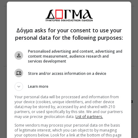
ΔΙΑΦΟΡΑ
09 Αυγούστου 2026
14:41
Δόγμα asks for your consent to use your
Γιατί τα
Ευαγγέλια
personal data for the following purposes:
έχουν γραφτεί
στα Ελληνικά
Personalised advertising and content, advertising and
content measurement, audience research and
services development
Store and/or access information on a device
ΔΙΑΛΟΓΟΣ
ΕΛΛΑΔΑ
09 Αυγούστου 2026
14:05
Learn more
Γέρων Εφραίμ
Σεραγιώτης:
Your personal data will be processed and information from
Ησύχαζε πρώτα
your device (cookies, unique identifiers, and other device
data) may be stored by, accessed by and shared with 210
και μετά
partners, or used specifically by this site. We and our partners
προσευχήσου
may use precise geolocation data.
List of partners.
Some vendors may process your personal data on the basis
of legitimate interest, which you can object to by managing
your options below. Look for a link at the bottom of this page