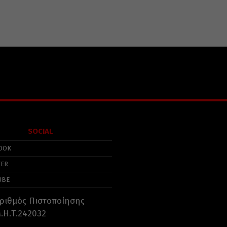
SOCIAL
OOK
TER
UBE
ριθμός Πιστοποίησης
.Η.Τ.242032