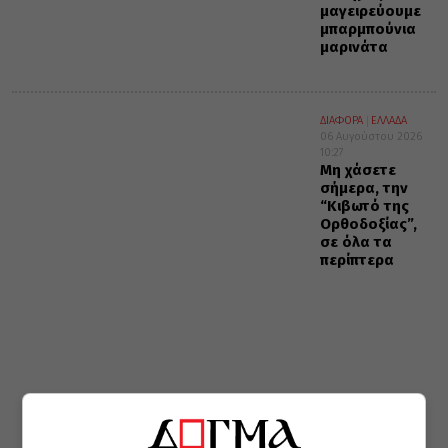
μαγειρεύουμε
μπαρμπούνια
μαρινάτα
ΔΙΑΦΟΡΑ
ΕΛΛΑΔΑ
06 Αυγούστου 2026
10:27
Μη χάσετε
σήμερα, την
“Κιβωτό της
Ορθοδοξίας”,
σε όλα τα
περίπτερα