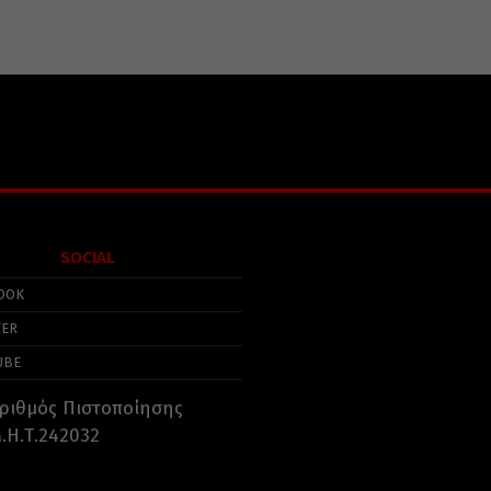
SOCIAL
OOK
TER
UBE
ριθμός Πιστοποίησης
.Η.Τ.242032