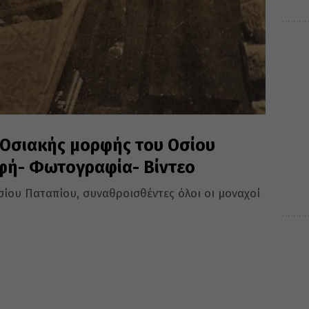
 Οσιακής μορφής του Οσίου
φή- Φωτογραφία- Βίντεο
Οσίου Παταπίου, συναθροισθέντες όλοι οι μοναχοί