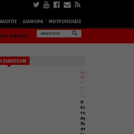
ΙΑΛΟΓΟΣ
ΔΙΑΦΟΡΑ
ΜΗΤΡΟΠΟΛΕΙΣ
ΚΕΣ ΣΥΝΤΑΓΕΣ
Η ΕΙΔΗΣΕΩΝ
Uncategorized
ΚΟΣΜΟΣ
08
Αυγούστου
2026
17:45
Η
Εορτή
της
Αγίας
Άννης
στα