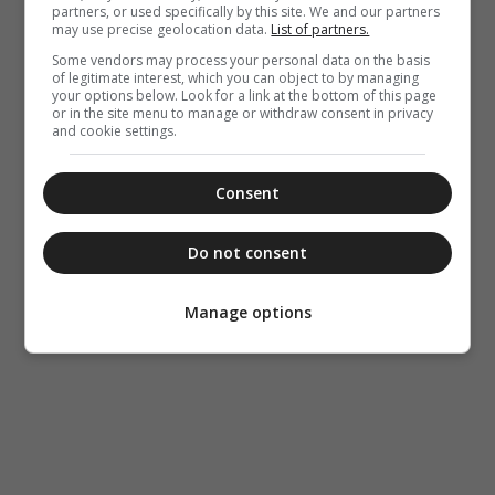
partners, or used specifically by this site. We and our partners
may use precise geolocation data.
List of partners.
Some vendors may process your personal data on the basis
of legitimate interest, which you can object to by managing
your options below. Look for a link at the bottom of this page
or in the site menu to manage or withdraw consent in privacy
and cookie settings.
Consent
Do not consent
Manage options