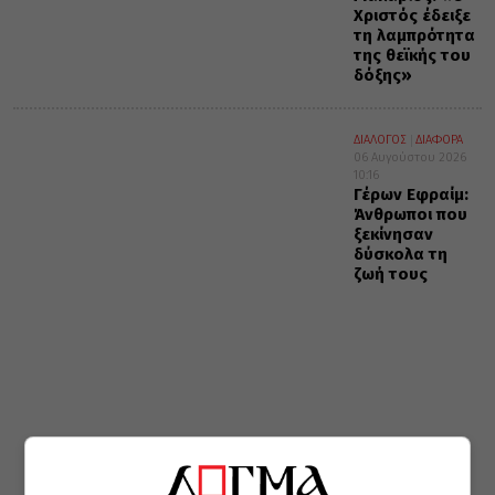
Χριστός έδειξε
τη λαμπρότητα
της θεϊκής του
δόξης»
ΔΙΑΛΟΓΟΣ
ΔΙΑΦΟΡΑ
06 Αυγούστου 2026
10:16
Γέρων Εφραίμ:
Άνθρωποι που
ξεκίνησαν
δύσκολα τη
ζωή τους