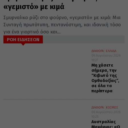
«γεμιστό» με κιμά
Σμυρναίικο ρύζι στο φούρνο, «γεμιστό» με κιμά: Μια
Συνταγή πρωτότυπη, πεντανόστιμη, και ιδανική τόσο
για ένα γιορτινό όσο και...
ΡΟΗ ΕΙΔΗΣΕΩΝ
ΔΙΑΦΟΡΑ
ΕΛΛΑΔΑ
06 Αυγούστου 2026
10:27
Μη χάσετε
σήμερα, την
“Κιβωτό της
Ορθοδοξίας”,
σε όλα τα
περίπτερα
ΔΙΑΦΟΡΑ
ΚΟΣΜΟΣ
06 Αυγούστου 2026
10:25
Αυστραλίας
Μακάριος: «Ο