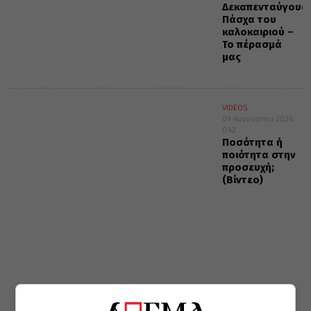
Δεκαπενταύγουσ
Πάσχα του
καλοκαιριού –
Το πέρασμά
μας
VIDEOS
09 Αυγούστου 2026
0:42
Ποσότητα ή
ποιότητα στην
προσευχή;
(Βίντεο)