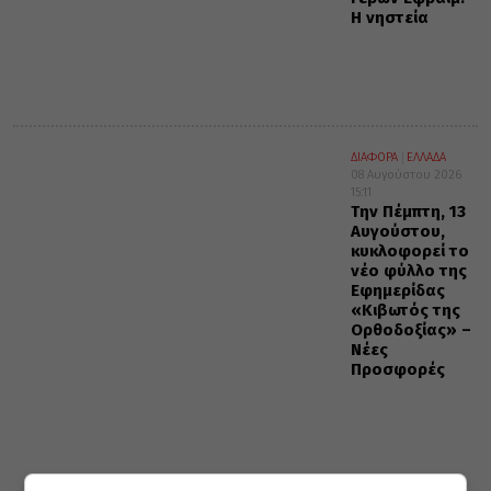
Η νηστεία
ΔΙΑΦΟΡΑ
ΕΛΛΑΔΑ
08 Αυγούστου 2026
15:11
Την Πέμπτη, 13
Αυγούστου,
κυκλοφορεί το
νέο φύλλο της
Εφημερίδας
«Κιβωτός της
Ορθοδοξίας» –
Νέες
Προσφορές