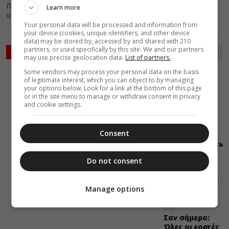
Παναγίας. Ωστόσο, η συγκεκριμένη είναι αδιαμφισβήττηα μια
Learn more
από τις πιο σπάνιες...
Your personal data will be processed and information from
your device (cookies, unique identifiers, and other device
data) may be stored by, accessed by and shared with 210
partners, or used specifically by this site. We and our partners
ΡΟΗ ΕΙΔΗΣΕΩΝ
may use precise geolocation data.
List of partners.
Some vendors may process your personal data on the basis
VIDEOS
of legitimate interest, which you can object to by managing
06 Αυγούστου 2026
your options below. Look for a link at the bottom of this page
0:36
or in the site menu to manage or withdraw consent in privacy
Όσα
and cookie settings.
μαθαίνουμε
από την Ιερά
Παράδοση για
Consent
την εορτή της
Μεταμορφώσεως
του Χριστού
Do not consent
(ΒΙΝΤΕΟ)
Manage options
ΕΟΡΤΟΛΟΓΙΟ
06 Αυγούστου 2026
0:35
Σαν σήμερα:
Όλες οι εορτές