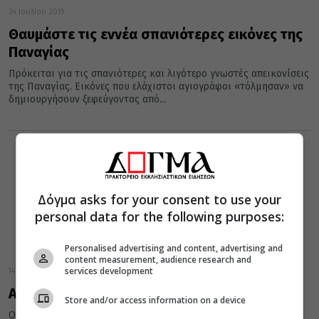
24 Ιουλίου 2019
Θαυμάστε τις εννέα σπανιότερες εικόνες της
Παναγίας
Πρόκειται για τις σπανιότερες και λιγότερο γνωστές απεικονίσεις
της Παναγίας. Εικόνες που ελάχιστοι αγιογράφοι «τόλμησαν» να
δημιουργήσουν ξεφεύγοντας από...
Δόγμα asks for your consent to use your
personal data for the following purposes:
Personalised advertising and content, advertising and
content measurement, audience research and
services development
14 Αυγούστου 2018
Αυτή είναι η πιο σπανια εικόνα της Παναγίας!
Store and/or access information on a device
Οι αγιογράφοι έχουν απεικονίσει πλείστες όσες μορφές της