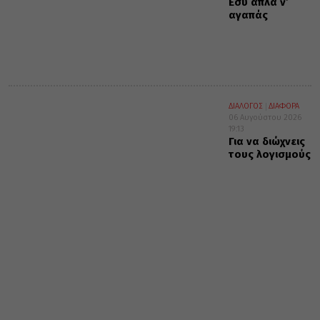
Εσύ απλά ν’
αγαπάς
ΔΙΑΛΟΓΟΣ
ΔΙΑΦΟΡΑ
06 Αυγούστου 2026
19:13
Για να διώχνεις
τους λογισμούς