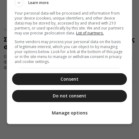
Learn more
Your personal data will be processed and information from
your device (cookies, unique identifiers, and other device
data) may be stored by, accessed by and shared with 210
partners, or used specifically by this site. We and our partners
14 Φεβρουαρίου 2018
may use precise geolocation data.
List of partners.
Σπάνιες φωτογραφίες από τον ιερό ναό Αγίας
Some vendors may process your personal data on the basis
Φιλοθέης
of legitimate interest, which you can object to by managing
your options below. Look for a link at the bottom of this page
or in the site menu to manage or withdraw consent in privacy
Οι πανηγυρικές λατρευτικές εκδηλώσεις για την εορτή της Αγίας
and cookie settings.
Φιλοθέης θα τελεσθούν το Σαββατοκύριακο 17 και 18
Φεβρουαρίου. Ο...
Consent
Do not consent
Manage options