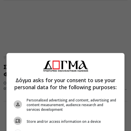
17 Φεβρουαρίου 2018
Σπάνιες φωτογραφίες του Ιερού Ναού Αγίας
Φιλοθέης
Δόγμα asks for your consent to use your
Ο ιερός ναός αγίας Φιλοθέης ομωνύμου Δήμου χτίστηκε πριν
personal data for the following purposes:
από περίπου 80 χρόνια και το dogma.gr εξασφάλισε κάποιες από...
Personalised advertising and content, advertising and
content measurement, audience research and
services development
Store and/or access information on a device