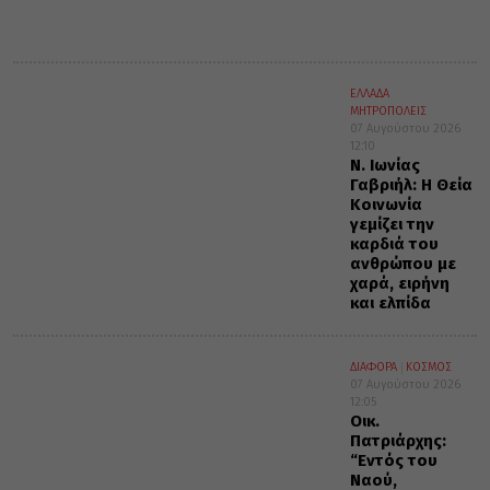
ΕΛΛΑΔΑ
ΜΗΤΡΟΠΟΛΕΙΣ
07 Αυγούστου 2026
12:10
Ν. Ιωνίας
Γαβριήλ: Η Θεία
Κοινωνία
γεμίζει την
καρδιά του
ανθρώπου με
χαρά, ειρήνη
και ελπίδα
ΔΙΑΦΟΡΑ
ΚΟΣΜΟΣ
07 Αυγούστου 2026
12:05
Οικ.
Πατριάρχης:
“Εντός του
Ναού,