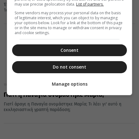
may use precise geolocation data.
List of partners.
Ένα μικρό σπίτι στη Ναζαρέτ, το οποίο χρονολογείται κατά τον
1ο αιώνα, υποστηρίζεται ότι είναι το σπίτι που μεγάλωσε...
Some vendors may process your personal data on the basis
of legitimate interest, which you can object to by managing
your options below. Look for a link at the bottom of this page
or in the site menu to manage or withdraw consent in privacy
and cookie settings.
Consent
Do not consent
Manage options
19 Απριλίου 2016
Γιατί η Παναγία ονομάστηκε Μαρία;
Γιατί άραγε η Παναγία ονομάστηκε Μαρία; Τι λέει γι' αυτό η
εκκλησιαστική γραπτή παράδοση;