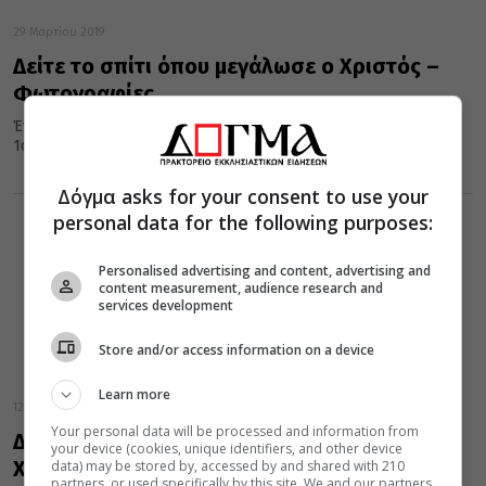
29 Μαρτίου 2019
Δείτε το σπίτι όπου μεγάλωσε ο Χριστός –
Φωτογραφίες
Ένα μικρό σπίτι στη Ναζαρέτ, το οποίο χρονολογείται κατά τον
1ο αιώνα, υποστηρίζεται ότι είναι το σπίτι που μεγάλωσε...
Δόγμα asks for your consent to use your
personal data for the following purposes:
Personalised advertising and content, advertising and
content measurement, audience research and
services development
Store and/or access information on a device
Learn more
12 Φεβρουαρίου 2019
Your personal data will be processed and information from
Δείτε το σπίτι όπου λέγεται ότι μεγάλωσε ο
your device (cookies, unique identifiers, and other device
Χριστός – Φωτογραφίες
data) may be stored by, accessed by and shared with 210
partners, or used specifically by this site. We and our partners