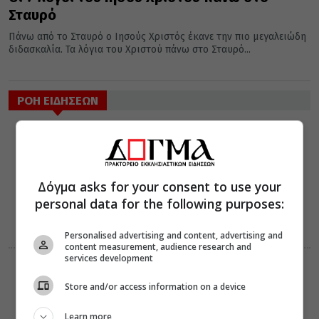
Σταυρό
Πάνω από το Σταυρό ο Ιησούς Χριστός έκανε την πιο μεγαλειώδη
διδασκαλία. Τα λόγια του Χριστού πάνω στο Σταυρό...
ΡΟΗ ΕΙΔΗΣΕΩΝ
ΔΙΑΦΟΡΑ
ΚΟΣΜΟΣ
08 Αυγούστου 2026
16:45
Ο νέος
Πρέσβυς της
Δόγμα asks for your consent to use your
Γεωργίας στο
personal data for the following purposes:
Πατριαρχείο
Ιεροσολύμων
Personalised advertising and content, advertising and
content measurement, audience research and
services development
ΔΙΑΛΟΓΟΣ
ΔΙΑΦΟΡΑ
08 Αυγούστου 2026
Store and/or access information on a device
16:15
Η συνείδηση
προ του
Learn more