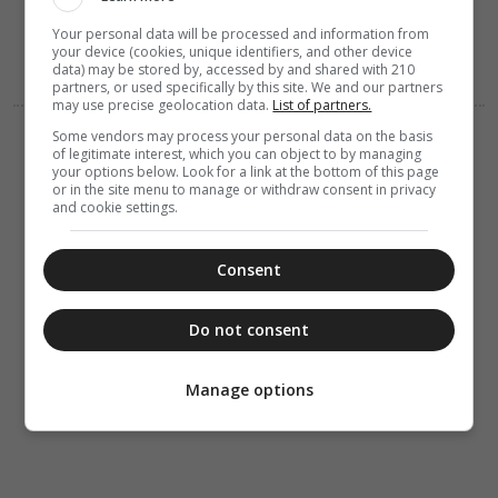
θανάτου
Your personal data will be processed and information from
your device (cookies, unique identifiers, and other device
data) may be stored by, accessed by and shared with 210
partners, or used specifically by this site. We and our partners
may use precise geolocation data.
List of partners.
Some vendors may process your personal data on the basis
VIDEOS
ΔΙΑΦΟΡΑ
of legitimate interest, which you can object to by managing
08 Αυγούστου 2026
your options below. Look for a link at the bottom of this page
15:28
or in the site menu to manage or withdraw consent in privacy
Κι αν έπεσες,
and cookie settings.
σήκω (Βίντεο)
Consent
Do not consent
Manage options