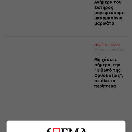
Ανήμερα του
Σωτήρος
μαγειρεύουμε
μπαρμπούνια
μαρινάτα
ΔΙΑΦΟΡΑ
ΕΛΛΑΔΑ
06 Αυγούστου 2026
10:27
Μη χάσετε
σήμερα, την
“Κιβωτό της
Ορθοδοξίας”,
σε όλα τα
περίπτερα