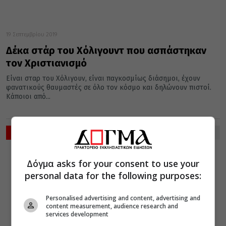
19 Σεπτεμβρίου 2019
Δέκα στάρ του Χόλιγουντ που ασπάστηκαν
τον Χριστιανισμό
Είναι σταρ του Χόλιγουν, είναι παγκοσμίως διάσημοι, έχουν
φανατικούς θαυμαστές σε όλο τον κόσμο και δηλώνουν πιστοί.
Κάποιοι από...
ΡΟΗ ΕΙΔΗΣΕΩΝ
ΔΙΑΛΟΓΟΣ
Δόγμα asks for your consent to use your
06 Αυγούστου 2026
12:32
personal data for the following purposes:
Ιδού βαδίζω
προς Θεία
Κοινωνία
Personalised advertising and content, advertising and
content measurement, audience research and
services development