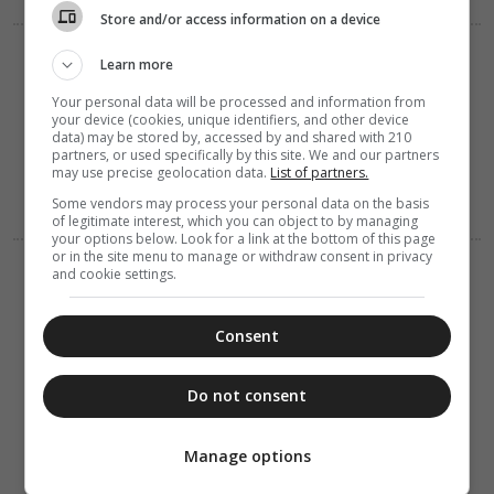
Store and/or access information on a device
ΔΙΑΦΟΡΑ
Learn more
06 Αυγούστου 2026
12:31
Your personal data will be processed and information from
Ανήμερα του
your device (cookies, unique identifiers, and other device
Σωτήρος
data) may be stored by, accessed by and shared with 210
μαγειρεύουμε
partners, or used specifically by this site. We and our partners
μπαρμπούνια
may use precise geolocation data.
List of partners.
μαρινάτα
Some vendors may process your personal data on the basis
of legitimate interest, which you can object to by managing
your options below. Look for a link at the bottom of this page
or in the site menu to manage or withdraw consent in privacy
ΔΙΑΦΟΡΑ
ΕΛΛΑΔΑ
and cookie settings.
06 Αυγούστου 2026
10:27
Μη χάσετε
Consent
σήμερα, την
“Κιβωτό της
Ορθοδοξίας”,
Do not consent
σε όλα τα
περίπτερα
Manage options