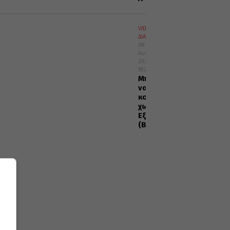
VIDEOS
ΔΙΑΦΟΡΑ
08
Αυγούστου
2026
18:22
Μπορώ
να
κοινωνήσω
χωρίς
Εξομολόγηση;
(Βίντεο)