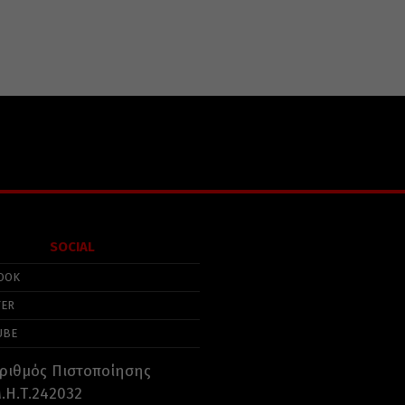
SOCIAL
OOK
TER
UBE
ριθμός Πιστοποίησης
.Η.Τ.242032