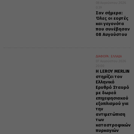
08 Αυγούστου 2026
0:39
Σαν σήμερα:
Όλες οι εορτές
και γεγονότα
που συνέβησαν
08 Αυγούστου
ΔΙΑΦΟΡΑ
ΕΛΛΑΔΑ
07 Αυγούστου 2026
20:00
Η LEROY MERLIN
στηρίζει τον
Ελληνικό
Ερυθρό Σταυρό
με δωρεά
επιχειρησιακού
εξοπλισμού για
την
αντιμετώπιση
των
καταστροφικών
πυρκαγιών