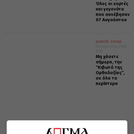
Όλες οι εορτές
και γεγονότα
που συνέβησαν
07 Αυγούστου
ΔΙΑΦΟΡΑ
ΕΛΛΑΔΑ
06 Αυγούστου 2026
21:25
Μη χάσετε
σήμερα, την
“Κιβωτό της
Ορθοδοξίας”,
σε όλα τα
περίπτερα