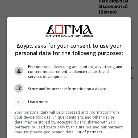
Πώς διαβάζω
Μεσονυκτικό
(Βίντεο)
Δόγμα asks for your consent to use your
ΕΟΡΤΟΛΟΓΙΟ
10 Αυγούστου 2026
personal data for the following purposes:
0:41
Σαν σήμερα:
Όλες οι εορτές
Personalised advertising and content, advertising and
content measurement, audience research and
και γεγονότα
services development
που συνέβησαν
10 Αυγούστου
Store and/or access information on a device
Learn more
ΔΙΑΛΟΓΟΣ
ΔΙΑΦΟΡΑ
09 Αυγούστου 2026
Your personal data will be processed and information from
22:30
your device (cookies, unique identifiers, and other device
Γέρων Εφραίμ:
data) may be stored by, accessed by and shared with 210
Η μετάνοια ως
partners, or used specifically by this site. We and our partners
may use precise geolocation data.
List of partners.
δωρεά του
Θεού