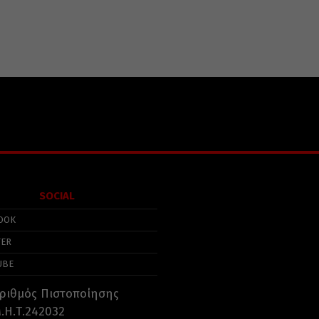
SOCIAL
OOK
TER
UBE
ριθμός Πιστοποίησης
.Η.Τ.242032