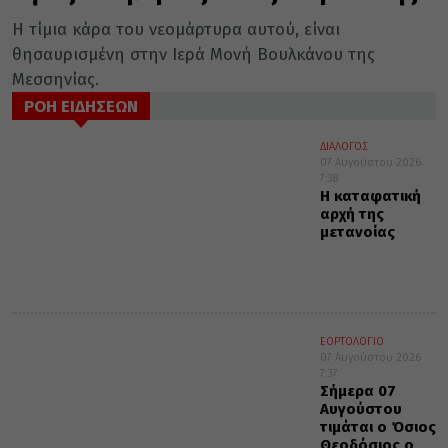
Η τίμια κάρα του νεομάρτυρα αυτού, είναι
θησαυρισμένη στην Ιερά Μονή Βουλκάνου της
Μεσσηνίας.
ΡΟΗ ΕΙΔΗΣΕΩΝ
ΔΙΑΛΟΓΟΣ
07 Αυγούστου 2026
7:38
Η καταφατική
αρχή της
μετανοίας
ΕΟΡΤΟΛΟΓΙΟ
07 Αυγούστου 2026
7:37
Σήμερα 07
Αυγούστου
τιμάται ο Όσιος
Θεοδόσιος ο