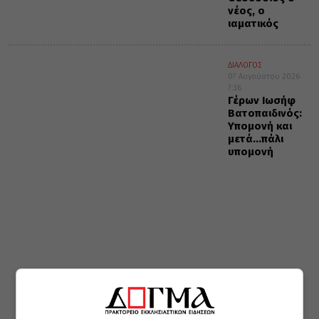
νέος, ο
ιαματικός
ΔΙΑΛΟΓΟΣ
07 Αυγούστου 2026
7:36
Γέρων Ιωσήφ
Βατοπαιδινός:
Υπομονή και
μετά…πάλι
υπομονή