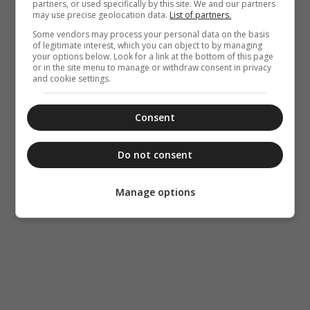
partners, or used specifically by this site. We and our partners
may use precise geolocation data.
List of partners.
Some vendors may process your personal data on the basis
of legitimate interest, which you can object to by managing
your options below. Look for a link at the bottom of this page
or in the site menu to manage or withdraw consent in privacy
and cookie settings.
Consent
Do not consent
Manage options