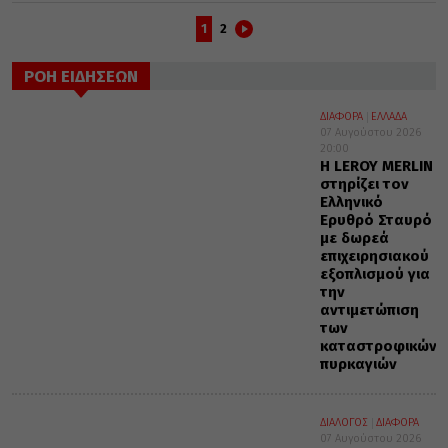
1
2
ΡΟΗ ΕΙΔΗΣΕΩΝ
ΔΙΑΦΟΡΑ
ΕΛΛΑΔΑ
07 Αυγούστου 2026
20:00
Η LEROY MERLIN
στηρίζει τον
Ελληνικό
Ερυθρό Σταυρό
με δωρεά
επιχειρησιακού
εξοπλισμού για
την
αντιμετώπιση
των
καταστροφικών
πυρκαγιών
ΔΙΑΛΟΓΟΣ
ΔΙΑΦΟΡΑ
07 Αυγούστου 2026