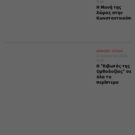
19:40
Η Μονή της
Χώρας στην
Κωνσταντινούπο
ΔΙΑΦΟΡΑ
ΕΛΛΑΔΑ
07 Αυγούστου 2026
19:25
Η “Κιβωτός της
Ορθοδοξίας” σε
όλα τα
περίπτερα