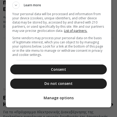
Προβληματισμένος ο Αρχιεπίσκοπος για την
Learn more
Ευρώπη και την Ενότητα
Your personal data will be processed and information from
«Αν προβούμε σε σύγκριση της Ευρωπαϊκής Ενώσεως του χθες
your device (cookies, unique identifiers, and other device
και του σήμερα, θα διαπιστώσουμε ότι η σημερινή εικόνα
data) may be stored by, accessed by and shared with 210
partners, or used specifically by this site. We and our partners
δυστυχώς...
may use precise geolocation data.
List of partners.
Some vendors may process your personal data on the basis
of legitimate interest, which you can object to by managing
your options below. Look for a link at the bottom of this page
or in the site menu to manage or withdraw consent in privacy
and cookie settings.
Consent
Do not consent
04 Φεβρουαρίου 2014
Ενημέρωση της ΔΙΣ για το «Πρόγραμμα
Manage options
Ηλεκτρονικής Διακυβέρνησης της Εκκλησίας»
Για το «Πρόγραμμα Ηλεκτρονικής Διακυβέρνησης της
Εκκλησίας» ενημέρωσε ο γενικός διευθυντής της Αποστολικής