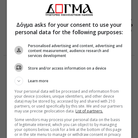
ΕΟΡΤΟΛΟΓΙΟ
09 Αυγούστου 2026
0:41
Σαν σήμερα το
Δόγμα asks for your consent to use your
1823 πεθαίνει ο
αγωνιστής του
personal data for the following purposes:
1821, Μάρκος
Μπότσαρης
Personalised advertising and content, advertising and
content measurement, audience research and
services development
ΔΙΑΛΟΓΟΣ
ΔΙΑΦΟΡΑ
Store and/or access information on a device
08 Αυγούστου 2026
21:12
Λογισμοί και η
Learn more
εν Χριστώ
ειρήνη
Your personal data will be processed and information from
your device (cookies, unique identifiers, and other device
data) may be stored by, accessed by and shared with 210
partners, or used specifically by this site. We and our partners
may use precise geolocation data.
List of partners.
Some vendors may process your personal data on the basis
of legitimate interest, which you can object to by managing
your options below. Look for a link at the bottom of this page
or in the site menu to manage or withdraw consent in privacy