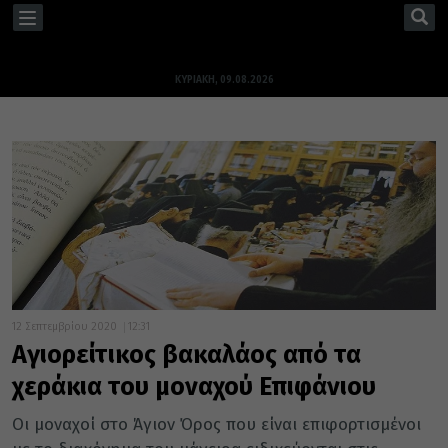
TOGGLE
NAVIGATION
ΚΥΡΙΑΚΉ, 09.08.2026
12 Σεπτεμβρίου 2020
12:31
Αγιορείτικος βακαλάος από τα
χεράκια του μοναχού Επιφάνιου
Οι μοναχοί στο Άγιον Όρος που είναι επιφορτισμένοι