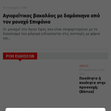
16 Οκτωβρίου 2018
Αγιορείτικος βακαλάος με δαμάσκηνα από
τον μοναχό Επιφάνιο
Οι μοναχοί στο Άγιον Όρος που είναι επιφορτισμένοι με το
διακόνημα του μάγειρα ειδικεύονται στις συνταγές με ψάρια
και...
ΡΟΗ ΕΙΔΗΣΕΩΝ
VIDEOS
09 Αυγούστου 2026
0:42
Ποσότητα ή
ποιότητα στην
προσευχή;
(Βίντεο)