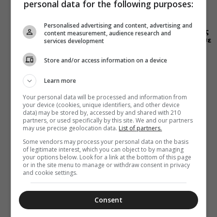
personal data for the following purposes:
ΔΙΑΦΟΡΑ
ΕΛΛΑΔΑ
07 Αυγούστου 2026
19:25
Personalised advertising and content, advertising and
Η “Κιβωτός της
content measurement, audience research and
Ορθοδοξίας” σε
services development
όλα τα
περίπτερα
Store and/or access information on a device
Learn more
Your personal data will be processed and information from
your device (cookies, unique identifiers, and other device
data) may be stored by, accessed by and shared with 210
partners, or used specifically by this site. We and our partners
may use precise geolocation data.
List of partners.
Some vendors may process your personal data on the basis
of legitimate interest, which you can object to by managing
your options below. Look for a link at the bottom of this page
or in the site menu to manage or withdraw consent in privacy
and cookie settings.
Consent